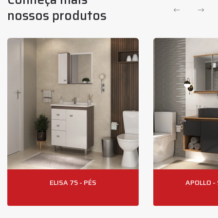
nossos produtos
ELISA 75 - PÉS
APOLLO -