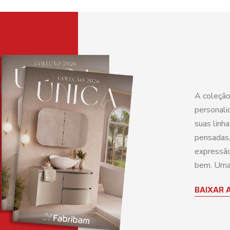
A coleção
personali
suas linh
pensadas,
expressão
bem. Uma 
BAIXAR 