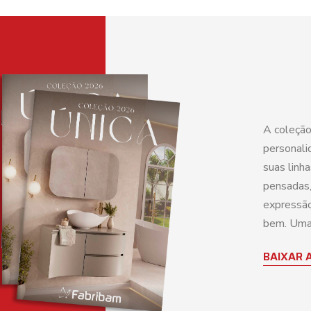
A coleção
personali
suas linh
pensadas,
expressão
bem. Uma 
BAIXAR 